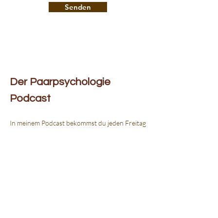
Senden
Der Paarpsychologie
Podcast
In meinem Podcast bekommst du jeden Freitag
praxisnahe und tiefgründige Einblicke in die
Psychologie von Beziehungen. Mit konkreten
Fallbeispielen zeige ich dir, wie kleine
Veränderungen im Alltag große Wirkung
haben können – und warum du mit deinen
Beziehungsproblemen nicht allein bist. Jede
Folge bietet dir frische Impulse und neue