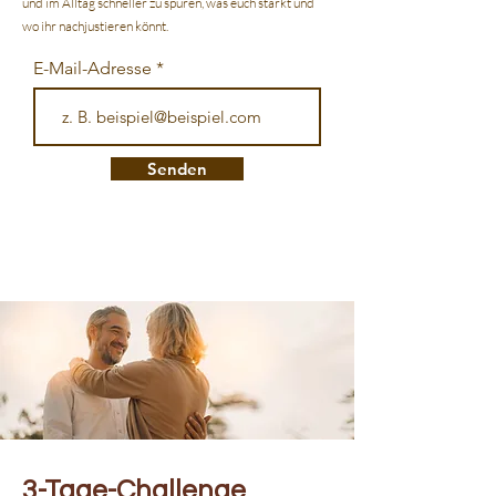
und im Alltag schneller zu spüren, was euch stärkt und
wo ihr nachjustieren könnt.
E-Mail-Adresse
Senden
3-Tage-Challenge