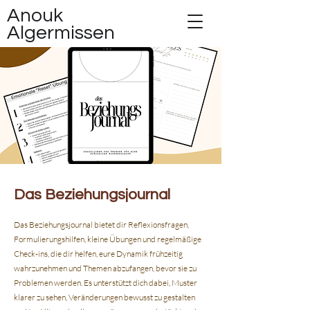
Anouk
Algermissen
Das Beziehungsjournal
Das Beziehungsjournal bietet dir Reflexionsfragen,
Formulierungshilfen, kleine Übungen und regelmäßige
Check-ins, die dir helfen, eure Dynamik frühzeitig
wahrzunehmen und Themen abzufangen, bevor sie zu
Problemen werden. Es unterstützt dich dabei, Muster
klarer zu sehen, Veränderungen bewusst zu gestalten