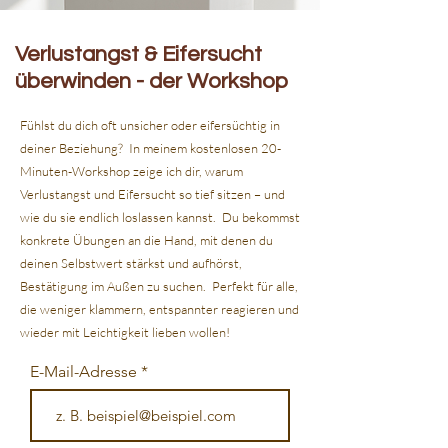
Verlustangst & Eifersucht
überwinden - der Workshop
Fühlst du dich oft unsicher oder eifersüchtig in
deiner Beziehung? In meinem kostenlosen 20-
Minuten-Workshop zeige ich dir, warum
Verlustangst und Eifersucht so tief sitzen – und
wie du sie endlich loslassen kannst. Du bekommst
konkrete Übungen an die Hand, mit denen du
deinen Selbstwert stärkst und aufhörst,
Bestätigung im Außen zu suchen. Perfekt für alle,
die weniger klammern, entspannter reagieren und
wieder mit Leichtigkeit lieben wollen!
E-Mail-Adresse