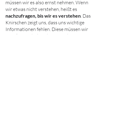
müssen wir es also ernst nehmen. Wenn 
wir etwas nicht verstehen, heißt es 
nachzufragen, bis wir es verstehen
. Das 
Knirschen zeigt uns, dass uns wichtige 
Informationen fehlen. Diese müssen wir 
uns aktiv einholen, damit wieder 
Verständnis zwischen uns herrschen 
kann.
Denn (wir erinnern uns an den 
Anfang dieses Artikels): 
Menschen, die einander 
verstehen, streiten sich nicht. Sie 
diskutieren.
Deine Aufgabe