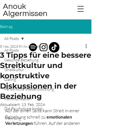
Anouk
Algermissen
Beitrag
All Posts
8. Nov. 2023
5 Min. Lesezeit
All Posts
3 Tipps für eine bessere
Gesunde Beziehung
Streitkultur und
Streitkultur
konstruktive
Dating
Diskussionen in der
Persönliche Weitentwicklung
Beziehung
Kommunikation
Aktualisiert:
13. Feb. 2024
Die Psychologie hinter...
Auf der einen Seite kann Streit in einer 
Beziehung schnell zu 
emotionalen 
Trennung
Verletzungen
 führen. Auf der anderen 