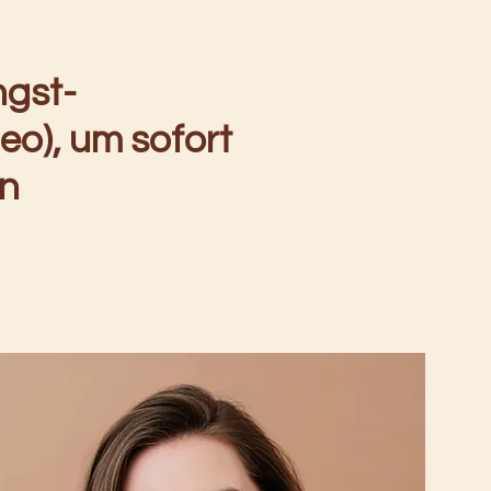
ngst-
eo), um sofort
en