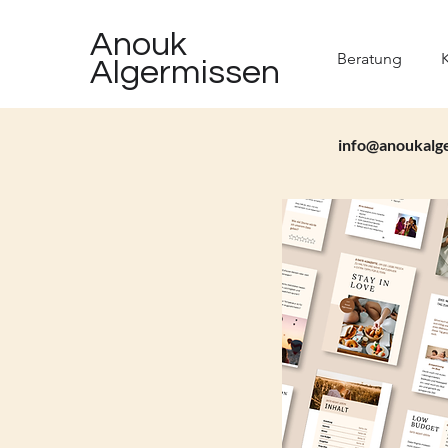
Anouk
Beratung
K
Algermissen
info@anoukalg