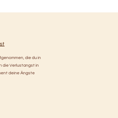
st
ufgenommen, die du in
die Verlustangst in
ment deine Ängste