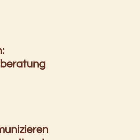
:
lberatung
munizieren