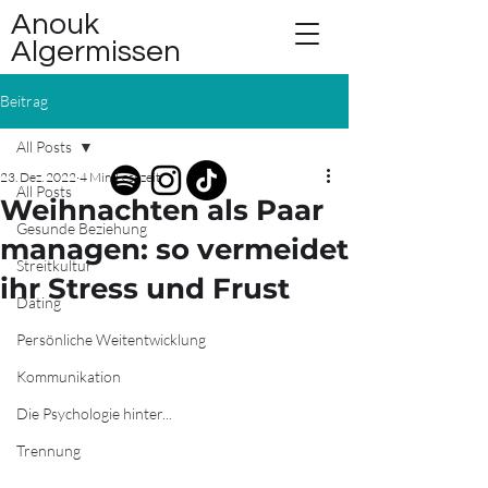
Anouk
Algermissen
Beitrag
All Posts
23. Dez. 2022
4 Min. Lesezeit
All Posts
Weihnachten als Paar
Gesunde Beziehung
managen: so vermeidet
Streitkultur
ihr Stress und Frust
Dating
Persönliche Weitentwicklung
Kommunikation
Die Psychologie hinter...
Trennung