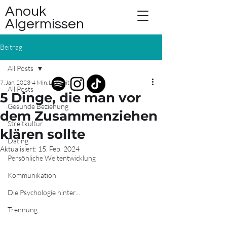
Anouk
Algermissen
Beitrag
All Posts
7. Jan. 2023
4 Min. Lesezeit
All Posts
5 Dinge, die man vor
Gesunde Beziehung
dem Zusammenziehen
Streitkultur
klären sollte
Dating
Aktualisiert:
15. Feb. 2024
Persönliche Weitentwicklung
Kommunikation
Die Psychologie hinter...
Trennung